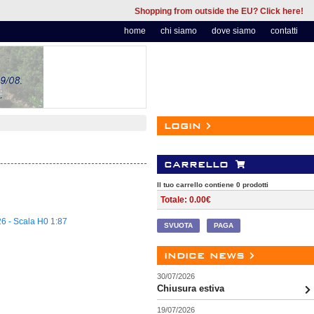
Shopping from outside the EU? Click here!
home
chi siamo
dove siamo
contatti
login
carrello
Il tuo carrello contiene 0 prodotti
Totale: 0.00€
6 - Scala H0 1:87
SVUOTA
PAGA
indice news
30/07/2026
Chiusura estiva
19/07/2026