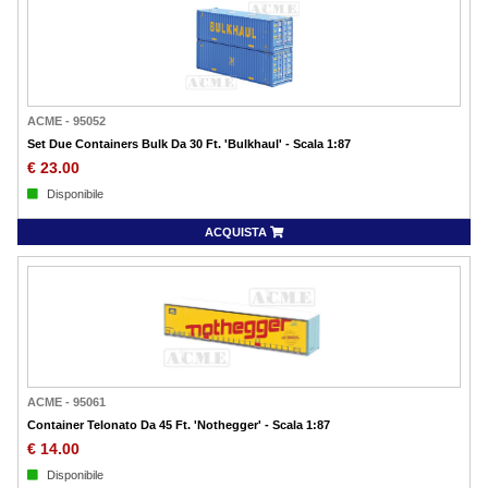
ACME
-
95052
Set Due Containers Bulk Da 30 Ft. 'Bulkhaul' - Scala 1:87
€
23.00
Disponibile
ACQUISTA
ACME
-
95061
Container Telonato Da 45 Ft. 'Nothegger' - Scala 1:87
€
14.00
Disponibile