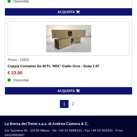
Disponibile
ACQUISTA
Pirata
-
12602
Coppia Container Da 40 Ft. 'MSC' Giallo Ocra - Scala 1:87
€
23.00
Disponibile
ACQUISTA
1
2
La Borsa del Treno s.a.s. di Andrea Camera & C.
Via Taormina 30 - 20159 Milano - Tel. +39 02 6688331 - Fax +39 02 603345 - P.Iva
04024960967