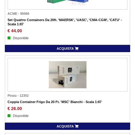
ACME
-
95066
Set Quattro Containers Da 20ft. 'MAERSK', 'UASC', 'CMA-CGM', 'CATU' -
Scala 1:87
€
44.00
Disponibile
ACQUISTA
Pirata
-
12302
Coppia Container Frigo Da 20 Ft. 'MSC' Bianchi - Scala 1:87
€
26.00
Disponibile
ACQUISTA