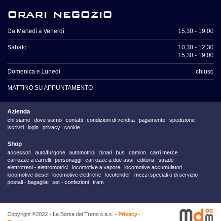
orari negozio
Da Martedì a Venerdì
15,30 - 19,00
Sabato
10,30 - 12,30
15,30 - 19,00
Domenica e Lunedì
chiuso
MATTINO SU APPUNTAMENTO
Azienda
chi siamo
dove siamo
contatti
condizioni di vendita
pagamento
spedizione
iscriviti
login
privacy
cookie
Shop
accessori
auto/furgone
automotrici
binari
bus
camion
carri merce
carrozze a carrelli
personaggi
carrozze a due assi
editoria
strade
elettrotreni - elettromotrici
locomotive a vapore
locomotive accumulatori
locomotive diesel
locomotive elettriche
locotender
mezzi speciali o di servizio
postali - bagagliai
set - confezioni
tram
Copyright ©2022 - La Borsa del Treno s.a.s. -
Privacy
-