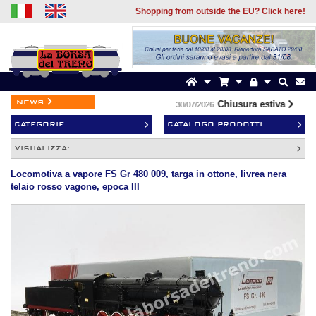
Shopping from outside the EU? Click here!
news
Chiusura estiva
30/07/2026
19/
CATEGORIE
CATALOGO PRODOTTI
VISUALIZZA:
Locomotiva a vapore FS Gr 480 009, targa in ottone, livrea nera
telaio rosso vagone, epoca III