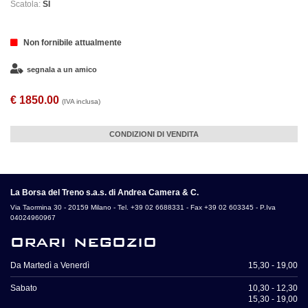
Scatola:
SI
Non fornibile attualmente
segnala a un amico
€ 1850.00
(IVA inclusa)
CONDIZIONI DI VENDITA
La Borsa del Treno s.a.s. di Andrea Camera & C.
Via Taormina 30 - 20159 Milano - Tel. +39 02 6688331 - Fax +39 02 603345 - P.Iva
04024960967
orari negozio
Da Martedì a Venerdì
15,30 - 19,00
Sabato
10,30 - 12,30
15,30 - 19,00