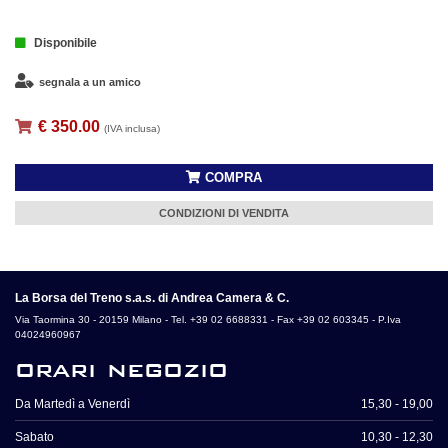
Disponibile
segnala a un amico
€ 350.00
(IVA inclusa)
COMPRA
CONDIZIONI DI VENDITA
La Borsa del Treno s.a.s. di Andrea Camera & C.
Via Taormina 30 - 20159 Milano - Tel. +39 02 6688331 - Fax +39 02 603345 - P.Iva
04024960967
orari negozio
Da Martedì a Venerdì
15,30 - 19,00
Sabato
10,30 - 12,30