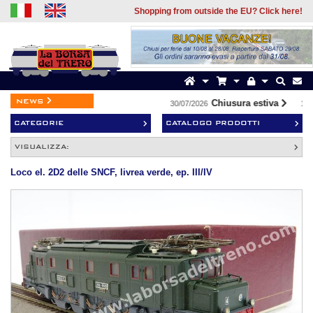
Shopping from outside the EU? Click here!
news
Chiusura estiva
30/07/2026
19/0
CATEGORIE
CATALOGO PRODOTTI
VISUALIZZA:
Loco el. 2D2 delle SNCF, livrea verde, ep. III/IV