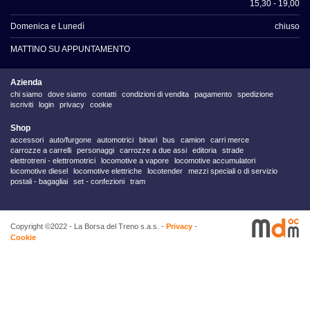
15,30 - 19,00
Domenica e Lunedì
chiuso
MATTINO SU APPUNTAMENTO
Azienda
chi siamo
dove siamo
contatti
condizioni di vendita
pagamento
spedizione
iscriviti
login
privacy
cookie
Shop
accessori
auto/furgone
automotrici
binari
bus
camion
carri merce
carrozze a carrelli
personaggi
carrozze a due assi
editoria
strade
elettrotreni - elettromotrici
locomotive a vapore
locomotive accumulatori
locomotive diesel
locomotive elettriche
locotender
mezzi speciali o di servizio
postali - bagagliai
set - confezioni
tram
Copyright ©2022 - La Borsa del Treno s.a.s. -
Privacy
-
Cookie